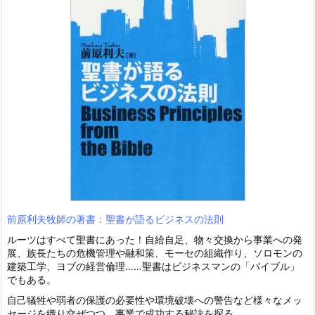
前原利夫牧師の著書：聖書が語るビジネスの法則
ルーツはすべて聖書にあった！自給自足、物々交換から事業への発
展、族長たちの危機管理や融和策、モーセの組織作り、ソロモンの
建築工学、ヨブの経営倫理……聖書はビジネスマンの「バイブル」
でもある。
自己犠牲や弱者の保護の必要性や環境破壊への警告など様々なメッ
セージを織り交ぜつつ、事業で成功する秘訣を探る。