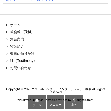
ホーム
教会報「飛脚」
集会案内
牧師紹介
聖書の語りかけ
証（Testimony)
お問い合わせ
Copyright ©
2026
ゴスペルベンチャーインターナショナル教会
All Rights
Reserved.



WordPress Luxeritas Theme is provided by "
Thought is free
".
メニュー
上へ
ホーム