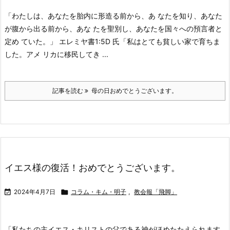
「わたしは、あなたを胎内に形造る前から、あ なたを知り、あなた
が腹から出る前から、あな たを聖別し、あなたを国々への預言者と
定め ていた。」 エレミヤ書1:5
D 氏「私はとても貧しい家で育ちま
した。アメ リカに移民してき ...
記事を読む
母の日おめでとうございます。
イエス様の復活！おめでとうございます。

2024年4月7日

コラム・キム・明子
,
教会報「飛脚」
「私たちの主イエス・キリストの父である神がほめたたえられます