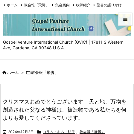
ホーム
教会報「飛脚」
集会案内
牧師紹介
聖書の語りかけ
証（Testimony)
お問い合わせ
Facebook
YouTube


メニュ
Gospel Venture International Church (GVIC) | 17811 S Western

Ave, Gardena, CA 90248 U.S.A.
サイド

前へ

ホーム
>

教会報「飛脚」

次へ

検索
クリスマスおめでとうございます。天と地、万物を
創造された父なる神様は、被造物である私たちを何
よりも愛してくださっています。

2024年12月2日

コラム・キム・明子
,
教会報「飛脚」