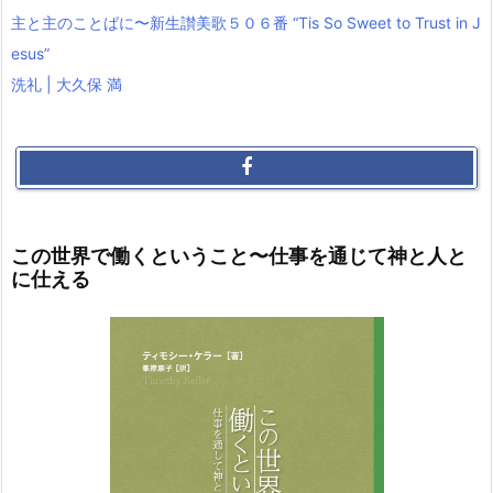
主と主のことばに〜新生讃美歌５０６番 “Tis So Sweet to Trust in J
esus”
洗礼 | 大久保 満
この世界で働くということ〜仕事を通じて神と人と
に仕える