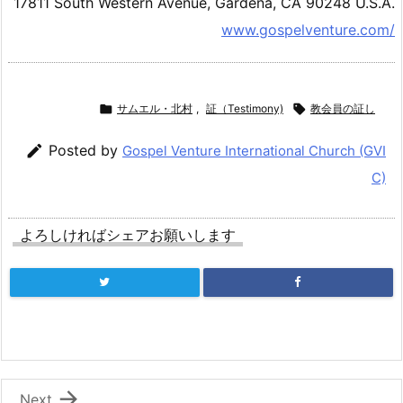
17811 South Western Avenue, Gardena, CA 90248 U.S.A.
www.gospelventure.com/

サムエル・北村
,
証（Testimony)

教会員の証し

Posted by
Gospel Venture International Church (GVI
C)
よろしければシェアお願いします

Next