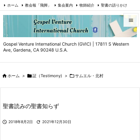
ホーム
教会報「飛脚」
集会案内
牧師紹介
聖書の語りかけ
証（Testimony)
お問い合わせ
Facebook
YouTube


メニュ
Gospel Venture International Church (GVIC) | 17811 S Western

Ave, Gardena, CA 90248 U.S.A.
サイド

前へ

ホーム
>

証（Testimony)
>

サムエル・北村

次へ

検索
聖書読みの聖書知らず

2018年8月2日

2021年12月30日