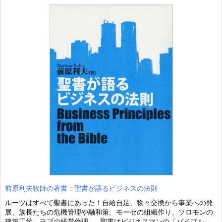
前原利夫牧師の著書：聖書が語るビジネスの法則
ルーツはすべて聖書にあった！自給自足、物々交換から事業への発
展、族長たちの危機管理や融和策、モーセの組織作り、ソロモンの
建築工学、ヨブの経営倫理……聖書はビジネスマンの「バイブル」