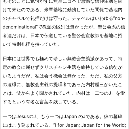
もそのことに気付かずに無為に日本で怠惰な信仰生活を続
けて来たのである。米軍基地に勤務していた関係で基地内
のチャペルで礼拝だけは守った。チャペルはいわゆる”non-
denominational”で教派の区別は無かったが、聖公会系の信
者達だけは、日本で伝道している聖公会宣教師を基地に招
いて特別礼拝を持っていた。
日本には世界でも極めて珍しい無教会主義派があって、特
定の教会に属せずクリスチャン生活を維持している信徒が
いるようだが、私は会う機会は無かった。ただ、私の父方
の遠縁に、無教会主義の提唱者であった内村鑑三がいたこ
とは、父からよく聞かされていた。内村は「二つのJ」を愛
するという有名な言葉を残している。
一つはJesusのJ、もう一つはJapan のJである。彼の墓碑
にはこう刻まれている。”I for Japan; Japan for the World;