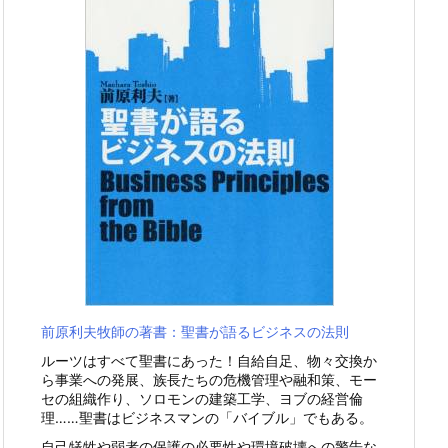
前原利夫牧師の著書：聖書が語るビジネスの法則
ルーツはすべて聖書にあった！自給自足、物々交換か
ら事業への発展、族長たちの危機管理や融和策、モー
セの組織作り、ソロモンの建築工学、ヨブの経営倫
理……聖書はビジネスマンの「バイブル」でもある。
自己犠牲や弱者の保護の必要性や環境破壊への警告な