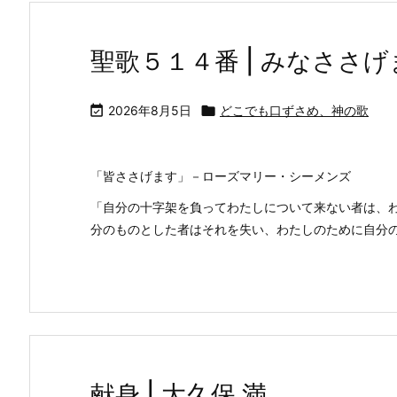
聖歌５１４番 | みなささげまつり 

2026年8月5日

どこでも口ずさめ、神の歌
「皆ささげます」－ローズマリー・シーメンズ
「自分の十字架を負ってわたしについて来ない者は、
分のものとした者はそれを失い、わたしのために自分
献身 | 大久保 満