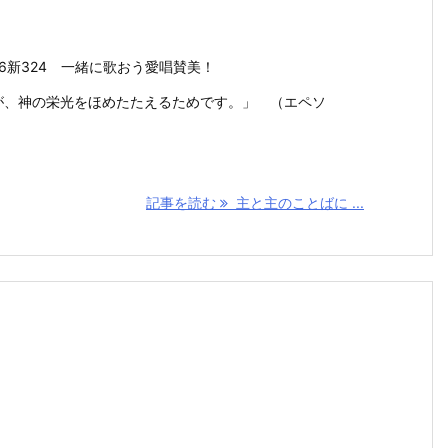
6新324 一緒に歌おう愛唱賛美！
が、神の栄光をほめたたえるためです。」 （エペソ
記事を読む
主と主のことばに ...