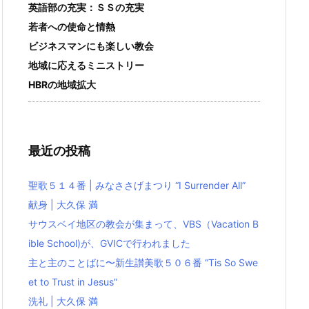
英語部の充実：ＳＳの充実
若者への使命と情熱
ビジネスマンにも楽しい教会
地域に応えるミニストリー
HBRの地域拡大
最近の投稿
聖歌５１４番 | みなささげまつり “I Surrender All”
献身 | 大久保 満
サウスベイ地区の教会が集まって、VBS（Vacation B
ible School)が、GVICで行われました
主と主のことばに〜新生讃美歌５０６番 “Tis So Swe
et to Trust in Jesus”
洗礼 | 大久保 満