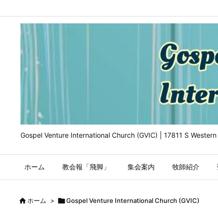
Gospel Venture International Church (GVIC) | 17811 S Wester
ホーム
教会報「飛脚」
集会案内
牧師紹介

ホーム
>

Gospel Venture International Church (GVIC)