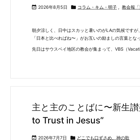

2026年8月5日

コラム・キム・明子
,
教会報「
朝夕涼しく、日中はスカッと暑いのがLAの気候ですが
「日本と比べればね〜」がお互いの励ましの言葉とな
先日はサウスベイ地区の教会が集まって、VBS（Vacati .
主と主のことばに〜新生讃美歌５
to Trust in Jesus”

2026年7月7日

どこでも口ずさめ、神の歌