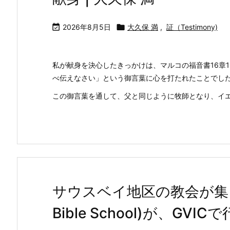

2026年8月5日

大久保 満
,
証（Testimony)
私が献身を決心したきっかけは、マルコの福音書16章
べ伝えなさい」という御言葉に心を打たれたことでし
この御言葉を通して、父と同じように牧師となり、イエス
サウスベイ地区の教会が集まっ
Bible School)が、GV