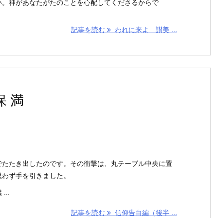
い。神があなたがたのことを心配してくださるからで
記事を読む
われに来よ 讃美 ...
保 満
でたたき出したのです。その衝撃は、丸テーブル中央に置
思わず手を引きました。
..
記事を読む
信仰告白編（後半 ...