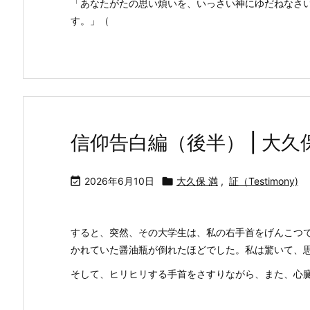
「あなたがたの思い煩いを、いっさい神にゆだねなさ
す。」（
信仰告白編（後半） | 大久

2026年6月10日

大久保 満
,
証（Testimony)
すると、突然、その大学生は、私の右手首をげんこつ
かれていた醤油瓶が倒れたほどでした。私は驚いて、
そして、ヒリヒリする手首をさすりながら、また、心臓 .