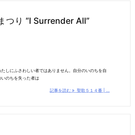
“I Surrender All”
わたしにふさわしい者ではありません。自分のいのちを自
のいのちを失った者は
記事を読む
聖歌５１４番 | ...