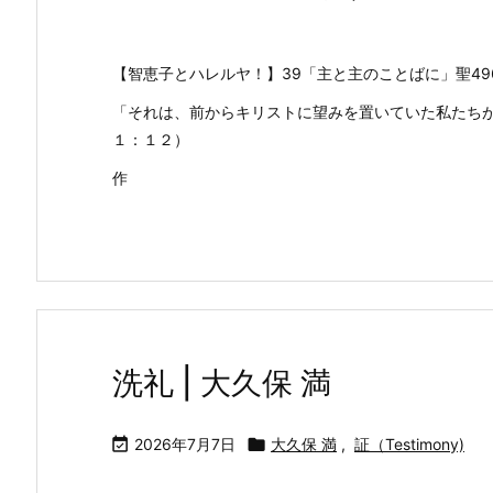
【智恵子とハレルヤ！】39「主と主のことばに」聖49
「それは、前からキリストに望みを置いていた私たち
１：１２）
作
洗礼 | 大久保 満

2026年7月7日

大久保 満
,
証（Testimony)