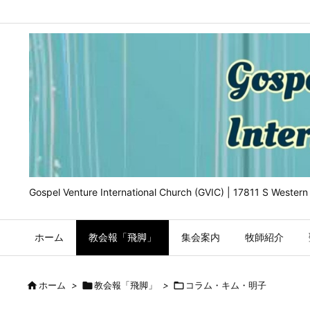
Gospel Venture International Church (GVIC) | 17811 S Wester
ホーム
教会報「飛脚」
集会案内
牧師紹介

ホーム
>

教会報「飛脚」
>

コラム・キム・明子