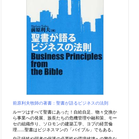
前原利夫牧師の著書：聖書が語るビジネスの法則
ルーツはすべて聖書にあった！自給自足、物々交換か
ら事業への発展、族長たちの危機管理や融和策、モー
セの組織作り、ソロモンの建築工学、ヨブの経営倫
理……聖書はビジネスマンの「バイブル」でもある。
自己犠牲や弱者の保護の必要性や環境破壊への警告な