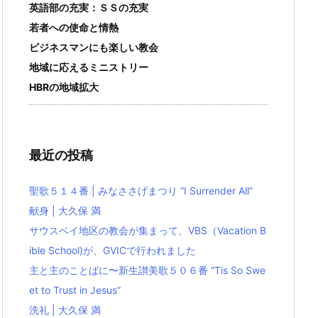
英語部の充実：ＳＳの充実
若者への使命と情熱
ビジネスマンにも楽しい教会
地域に応えるミニストリー
HBRの地域拡大
最近の投稿
聖歌５１４番 | みなささげまつり “I Surrender All”
献身 | 大久保 満
サウスベイ地区の教会が集まって、VBS（Vacation B
ible School)が、GVICで行われました
主と主のことばに〜新生讃美歌５０６番 “Tis So Swe
et to Trust in Jesus”
洗礼 | 大久保 満