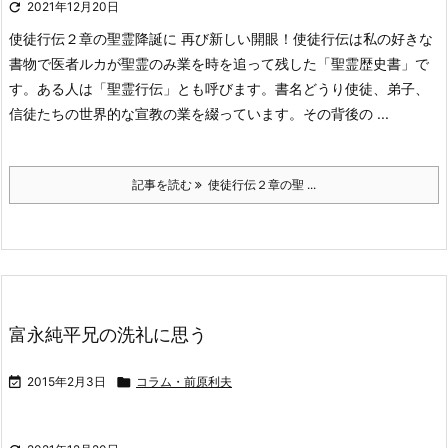

2021年12月20日
使徒行伝２章の聖霊降誕に 再び新しい開眼！
使徒行伝は私の好きな
書物で医者ルカが聖霊のみ業を時を追って残した「聖霊歴史書」で
す。ある人は「聖霊行伝」とも呼びます。書名どうり使徒、弟子、
信徒たちの世界的な宣教の業を綴っています。その背後の ...
記事を読む
使徒行伝２章の聖 ...
富永純平兄の洗礼に思う

2015年2月3日

コラム・前原利夫