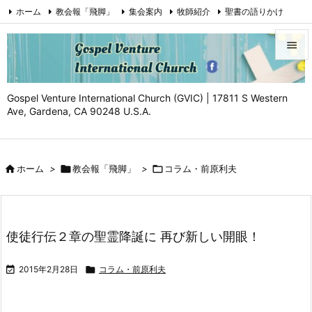
ホーム
教会報「飛脚」
集会案内
牧師紹介
聖書の語りかけ
証（Testimony)
お問い合わせ
Facebook
YouTube


メニュ
Gospel Venture International Church (GVIC) | 17811 S Western

Ave, Gardena, CA 90248 U.S.A.
サイド

前へ

ホーム
>

教会報「飛脚」
>

コラム・前原利夫

次へ

検索
使徒行伝２章の聖霊降誕に 再び新しい開眼！

2015年2月28日

コラム・前原利夫