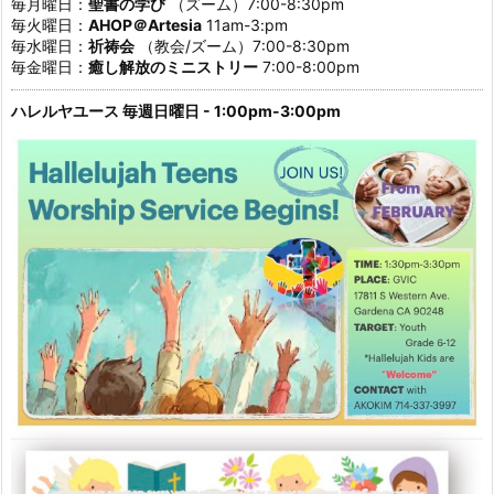
毎月曜日：
聖書の学び
（ズーム）7:00-8:30pm
毎火曜日：
AHOP＠Artesia
11am-3:pm
毎水曜日：
祈祷会
（教会/ズーム）7:00-8:30pm
毎金曜日：
癒し解放のミニストリー
7:00-8:00pm
ハレルヤユース 毎週日曜日 - 1:00pm-3:00pm