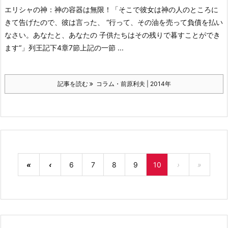
エリシャの神：神の容器は無限！
「そこで彼女は神の人のところに
きて告げたので、彼は言った、 “行って、その油を売って負債を払い
なさい。あなたと、あなたの 子供たちはその残りで暮すことができ
ます“」列王記下4章7節
上記の一節 ...
記事を読む
コラム・前原利夫 | 2014年
«
‹
6
7
8
9
10
›
»