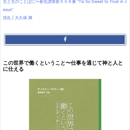
主と主のことばに〜新生讃美歌５０６番 “Tis So Sweet to Trust in J
esus”
洗礼 | 大久保 満
この世界で働くということ〜仕事を通じて神と人と
に仕える