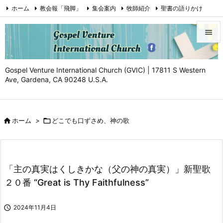
ホーム
教会報「飛脚」
集会案内
牧師紹介
聖書の語りかけ
証（Testimony)
お問い合わせ
Facebook
YouTube


メニュ
Gospel Venture International Church (GVIC) | 17811 S Western

Ave, Gardena, CA 90248 U.S.A.
サイド

前へ

ホーム
>

どこでも口ずさめ、神の歌

次へ

検索
「主の真実はくしきかな（父の神の真実）」新聖歌
２０番 “Great is Thy Faithfulness”

2024年11月4日