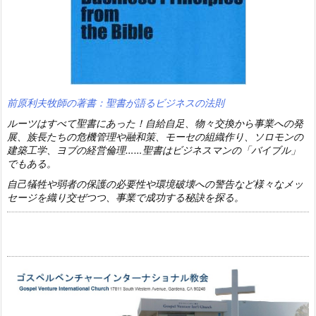
前原利夫牧師の著書：聖書が語るビジネスの法則
ルーツはすべて聖書にあった！自給自足、物々交換から事業への発
展、族長たちの危機管理や融和策、モーセの組織作り、ソロモンの
建築工学、ヨブの経営倫理……聖書はビジネスマンの「バイブル」
でもある。
自己犠牲や弱者の保護の必要性や環境破壊への警告など様々なメッ
セージを織り交ぜつつ、事業で成功する秘訣を探る。