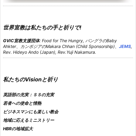
世界宣教は私たちの手と祈りで!
GVIC宣教支援団体
: Food for The Hungry, バングラのBaby
Ahkter、カンボジアのMakara Chhan (Child Sponsorship)、
JEMS
,
Rev. Hideyo Ando (Japan), Rev.Yuji Nakamura.
私たちのVisionと祈り
英語部の充実：ＳＳの充実
若者への使命と情熱
ビジネスマンにも楽しい教会
地域に応えるミニストリー
HBRの地域拡大