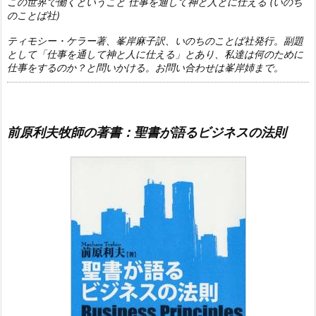
この世界で働くということ 仕事を通して神と人とに仕える (いのち
のことば社)
ティモシー・ケラー著、峯岸麻子訳、いのちのことば社発行。副題
として「仕事を通して神と人に仕える」とあり、私達は何のために
仕事をするのか？と問いかける。お問い合わせは峯岸姉まで。
前原利夫牧師の著書：聖書が語るビジネスの法則