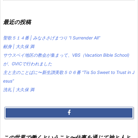
最近の投稿
聖歌５１４番 | みなささげまつり “I Surrender All”
献身 | 大久保 満
サウスベイ地区の教会が集まって、VBS（Vacation Bible School)
が、GVICで行われました
主と主のことばに〜新生讃美歌５０６番 “Tis So Sweet to Trust in J
esus”
洗礼 | 大久保 満
この世界で働くということ〜仕事を通じて神と人と