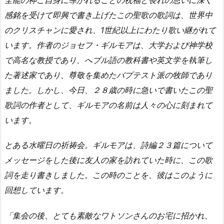
感銘を受けて即興で書き上げたこの聖歌の歌詞は、世界中
のクリスチャンに愛され、1世紀以上にわたり歌い継がれて
います。作者のジョセフ・ギルモアは、大学および神学校
で高名な教授であり、へブル語の教科書や英文学を執筆し
た著述家であり、尊敬を集めたバプテスト派の牧師であり
ました。しかし、今日、２８歳の時に急いで書いたこの聖
歌詞の作者として、ギルモアの名前は人々の心に刻まれて
います。
とある水曜日の祈祷会。ギルモアは、詩編２３篇について
メッセージをした後に友人の家を訪れていた時に、この歌
詞を走り書きしました。この時のことを、彼はこのように
回想しています。
「集会の後、とても素敵なワトソンさんのお宅に招かれ、