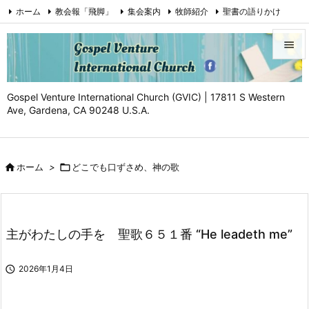
ホーム
教会報「飛脚」
集会案内
牧師紹介
聖書の語りかけ
証（Testimony)
お問い合わせ
Facebook
YouTube


メニュ
Gospel Venture International Church (GVIC) | 17811 S Western

Ave, Gardena, CA 90248 U.S.A.
サイド

前へ

ホーム
>

どこでも口ずさめ、神の歌

次へ

検索
主がわたしの手を 聖歌６５１番 “He leadeth me”

2026年1月4日