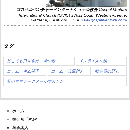
ゴスペルベンチャーインターナショナル教会
Gospel Venture
International Church (GVIC)
17811 South Western Avenue,
Gardena, CA 90248 U.S.A.
www.gospelventure.com/
タグ
どこでも口ずさめ、神の歌
イスラエルの風
コラム・キム明子
コラム・前原利夫
教会員の証し
賢いママトークメールマガジン
ホーム
教会報「飛脚」
集会案内