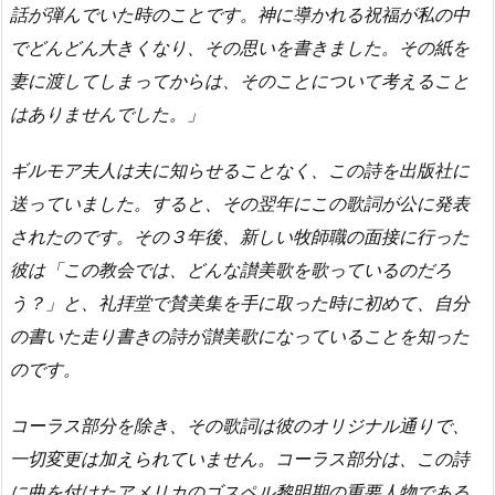
話が弾んでいた時のことです。神に導かれる祝福が私の中
でどんどん大きくなり、その思いを書きました。その紙を
妻に渡してしまってからは、そのことについて考えること
はありませんでした。」
ギルモア夫人は夫に知らせることなく、この詩を出版社に
送っていました。すると、その翌年にこの歌詞が公に発表
されたのです。その３年後、新しい牧師職の面接に行った
彼は「この教会では、どんな讃美歌を歌っているのだろ
う？」と、礼拝堂で賛美集を手に取った時に初めて、自分
の書いた走り書きの詩が讃美歌になっていることを知った
のです。
コーラス部分を除き、その歌詞は彼のオリジナル通りで、
一切変更は加えられていません。コーラス部分は、この詩
に曲を付けたアメリカのゴスペル黎明期の重要人物である