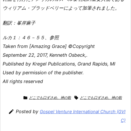
ウィリアム・ブラッドベリーによって加筆されました。
翻訳：峯岸麻子
ルカ１：４６－５５、参照
Taken from [Amazing Grace] ©Copyright
September 22, 2017, Kenneth Osbeck,.
Published by Kregel Publications, Grand Rapids, MI
Used by permission of the publisher.
All rights reserved

どこでも口ずさめ、神の歌

どこでも口ずさめ、神の歌

Posted by
Gospel Venture International Church (GVI
C)