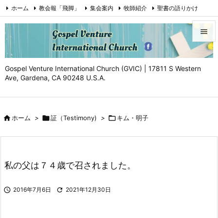
ホーム
教会報「飛脚」
集会案内
牧師紹介
聖書の語りかけ
証（Testimony)
お問い合わせ
Facebook
YouTube


メニュ
Gospel Venture International Church (GVIC) | 17811 S Western

Ave, Gardena, CA 90248 U.S.A.
サイド

前へ

ホーム
>

証（Testimony)
>

キム・明子

次へ

検索
私の父は７４歳で召されました。

2016年7月6日

2021年12月30日