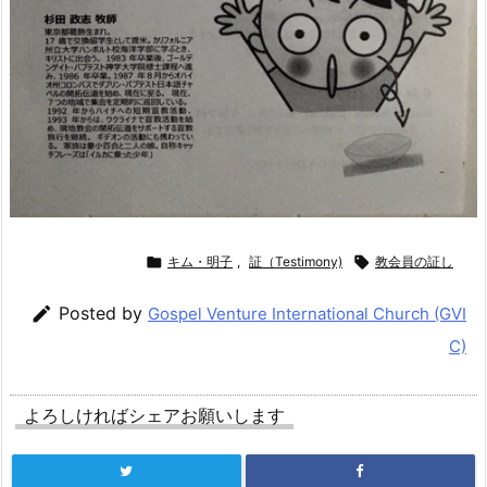

キム・明子
,
証（Testimony)

教会員の証し

Posted by
Gospel Venture International Church (GVI
C)
よろしければシェアお願いします