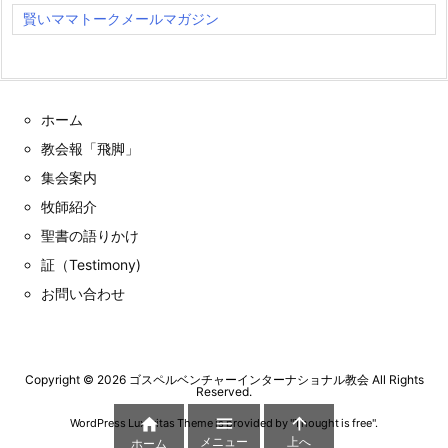
賢いママトークメールマガジン
ホーム
教会報「飛脚」
集会案内
牧師紹介
聖書の語りかけ
証（Testimony)
お問い合わせ
Copyright ©
2026
ゴスペルベンチャーインターナショナル教会
All Rights
Reserved.



WordPress Luxeritas Theme is provided by "
Thought is free
".
メニュー
上へ
ホーム